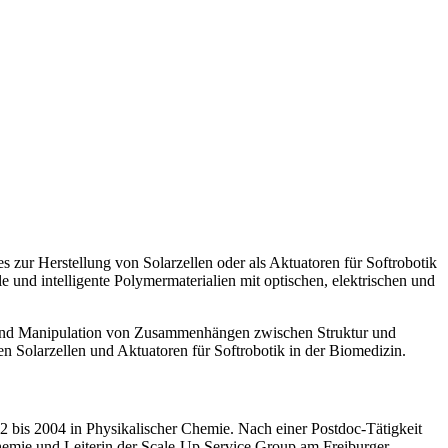
s zur Herstellung von Solarzellen oder als Aktuatoren für Softrobotik
e und intelligente Polymermaterialien mit optischen, elektrischen und
g und Manipulation von Zusammenhängen zwischen Struktur und
en Solarzellen und Aktuatoren für Softrobotik in der Biomedizin.
 bis 2004 in Physikalischer Chemie. Nach einer Postdoc-Tätigkeit
hemie und Leiterin der Scale-Up Service Group am Freiburger