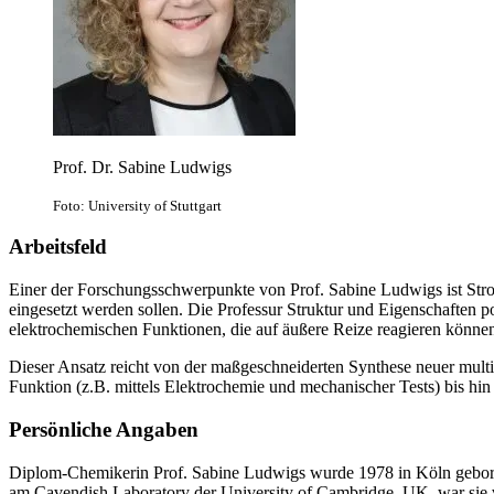
Prof. Dr. Sabine Ludwigs
Foto: University of Stuttgart
Arbeitsfeld
Einer der Forschungsschwerpunkte von Prof. Sabine Ludwigs ist Strom 
eingesetzt werden sollen. Die Professur Struktur und Eigenschaften po
elektrochemischen Funktionen, die auf äußere Reize reagieren könne
Dieser Ansatz reicht von der maßgeschneiderten Synthese neuer mul
Funktion (z.B. mittels Elektrochemie und mechanischer Tests) bis hin
Persönliche Angaben
Diplom-Chemikerin Prof. Sabine Ludwigs wurde 1978 in Köln geboren,
am Cavendish Laboratory der University of Cambridge, UK, war sie 