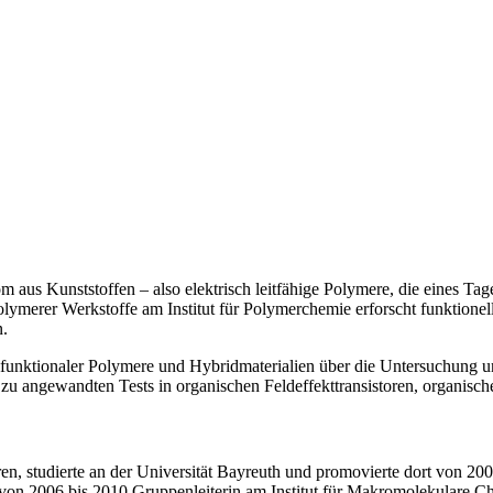
aus Kunststoffen – also elektrisch leitfähige Polymere, die eines Tage
lymerer Werkstoffe am Institut für Polymerchemie erforscht funktionell
n.
tifunktionaler Polymere und Hybridmaterialien über die Untersuchun
 zu angewandten Tests in organischen Feldeffekttransistoren, organisch
 studierte an der Universität Bayreuth und promovierte dort von 2002
von 2006 bis 2010 Gruppenleiterin am Institut für Makromolekulare C