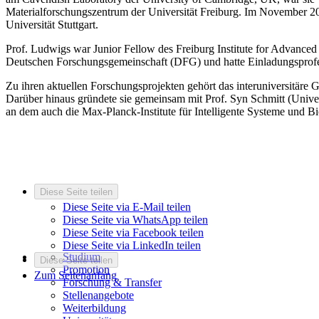
Materialforschungszentrum der Universität Freiburg. Im November 201
Universität Stuttgart.
Prof. Ludwigs war Junior Fellow des Freiburg Institute for Advance
Deutschen Forschungsgemeinschaft (DFG) und hatte Einladungsprofessu
Zu ihren aktuellen Forschungsprojekten gehört das interuniversitäre 
Darüber hinaus gründete sie gemeinsam mit Prof. Syn Schmitt (Universi
an dem auch die Max-Planck-Institute für Intelligente Systeme und Bio
Diese Seite teilen
Diese Seite via E-Mail teilen
Diese Seite via WhatsApp teilen
Diese Seite via Facebook teilen
Diese Seite via LinkedIn teilen
Studium
Diese Seite teilen
Promotion
Zum Seitenanfang
Forschung & Transfer
Stellenangebote
Weiterbildung