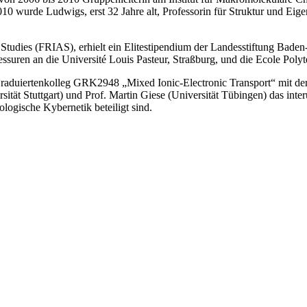
0 wurde Ludwigs, erst 32 Jahre alt, Professorin für Struktur und Eige
d Studies (FRIAS), erhielt ein Elitestipendium der Landesstiftung Ba
ren an die Université Louis Pasteur, Straßburg, und die Ecole Polyte
Graduiertenkolleg GRK2948 „Mixed Ionic-Electronic Transport“ mit der 
tät Stuttgart) und Prof. Martin Giese (Universität Tübingen) das interu
logische Kybernetik beteiligt sind.